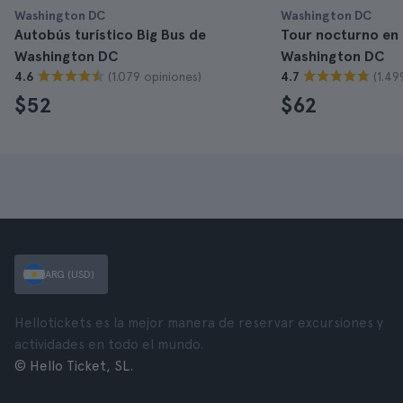
Washington DC
Washington DC
Autobús turístico Big Bus de
Tour nocturno en
Washington DC
Washington DC
(1.079 opiniones)
(1.49
4.6
4.7
$52
$62
ARG (USD)
Hellotickets es la mejor manera de reservar excursiones y
actividades en todo el mundo.
© Hello Ticket, SL.