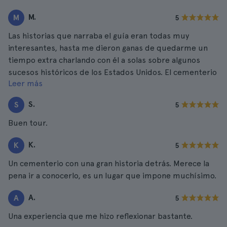
M.
M
5
Las historias que narraba el guía eran todas muy
interesantes, hasta me dieron ganas de quedarme un
tiempo extra charlando con él a solas sobre algunos
sucesos históricos de los Estados Unidos. El cementerio
Leer más
es mucho más grande de lo que esperaba. Un tour
recomendable, aunque el precio me parece algo
S.
S
5
elevado.
Buen tour.
K.
K
5
Un cementerio con una gran historia detrás. Merece la
pena ir a conocerlo, es un lugar que impone muchísimo.
A.
A
5
Una experiencia que me hizo reflexionar bastante.