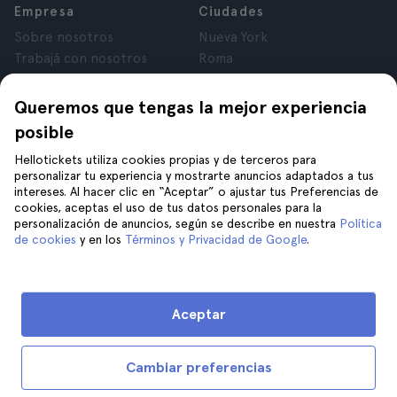
Empresa
Ciudades
Sobre nosotros
Nueva York
Trabajá con nosotros
Roma
Afiliados
París
Opiniones
Londres
Queremos que tengas la mejor experiencia
Privacidad
Granada
posible
Términos y Condiciones
Cracovia
Hellotickets utiliza cookies propias y de terceros para
Aviso Legal
Tenerife
personalizar tu experiencia y mostrarte anuncios adaptados a tus
Cookies
intereses. Al hacer clic en “Aceptar” o ajustar tus Preferencias de
cookies, aceptas el uso de tus datos personales para la
personalización de anuncios, según se describe en nuestra
Política
Ayuda
Unite a nosotros en
de cookies
y en los
Términos y Privacidad de Google
.
Ayuda
Contacto
Aceptar
Cambiar preferencias