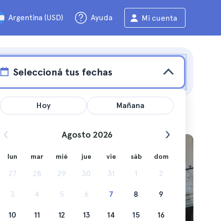
Argentina (USD)
Ayuda
Mi cuenta
Seleccioná tus fechas
Hoy
Mañana
Agosto 2026
lun
mar
mié
jue
vie
sáb
dom
27
28
29
30
31
1
2
3
4
5
6
7
8
9
10
11
12
13
14
15
16