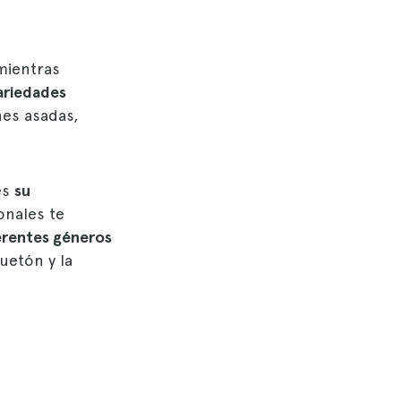
 mientras
ariedades
nes asadas,
es
su
onales te
iferentes géneros
uetón y la