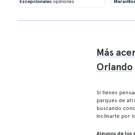
Excepcionales
opiniones
Maravillo
Más acer
Orlando
Si tienes pensa
parques de atra
buscando conoc
inclinarte por 
Algunos de los 