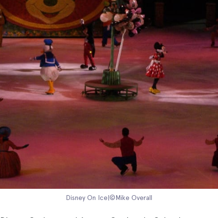
Disney On Ice|©Mike Overall