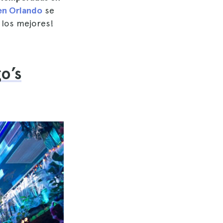
 en Orlando
se
 los mejores!
o’s