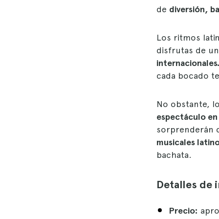
de
diversión, ba
Los ritmos lati
disfrutas de u
internacionales
cada bocado te
No obstante, l
espectáculo en 
sorprenderán c
musicales latin
bachata.
Detalles de 
Precio:
apro