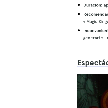
Duración:
ap
Recomendac
y Magic Kin
Inconvenient
generarte un
Espectác