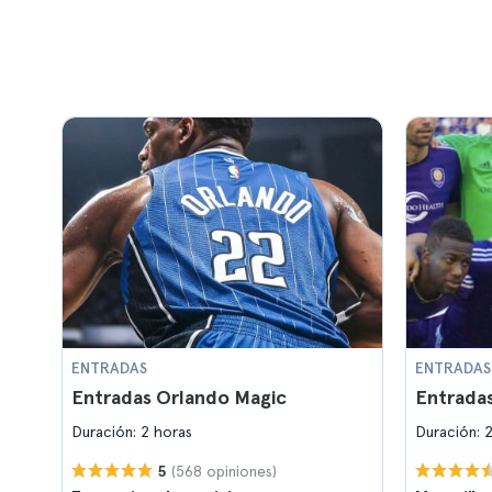
ENTRADAS
ENTRADAS
Entradas Orlando Magic
Entradas
Duración: 2 horas
Duración: 
(568 opiniones)
5