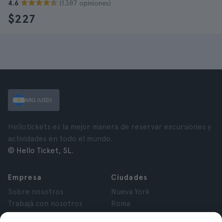
(1.387 opiniones)
4.6
$227
ARG (USD)
Hellotickets es la mejor manera de reservar excursiones y
actividades en todo el mundo.
© Hello Ticket, SL.
Empresa
Ciudades
Sobre nosotros
Nueva York
Trabajá con nosotros
Roma
Afiliados
París