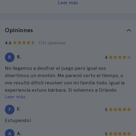
Leer más
Opiniones
· 1.131 opiniones
4.6
R.
R
4
No llegamos a desifrar el juego pero igual nos
divertimos un montón. Me pareció corto el tiempo, o
me resultó difícil resolver con mi familia todo. Igual la
experiencia estuvo bárbara. Si volvemos a Orlando
Leer más
iremos nuevamente a ver si esta vez pasamos!
F.
F
5
Estupendo!
A.
A
5