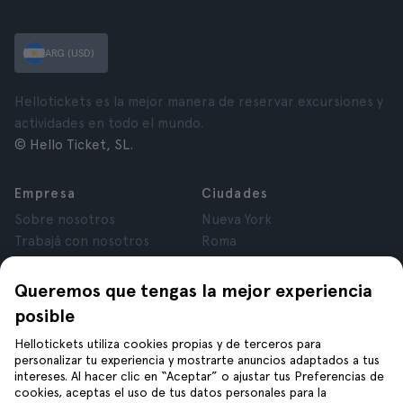
ARG (USD)
Hellotickets es la mejor manera de reservar excursiones y
actividades en todo el mundo.
© Hello Ticket, SL.
Empresa
Ciudades
Sobre nosotros
Nueva York
Trabajá con nosotros
Roma
Afiliados
París
Opiniones
Londres
Queremos que tengas la mejor experiencia
Privacidad
Granada
posible
Términos y Condiciones
Cracovia
Hellotickets utiliza cookies propias y de terceros para
Aviso Legal
Tenerife
personalizar tu experiencia y mostrarte anuncios adaptados a tus
Cookies
intereses. Al hacer clic en “Aceptar” o ajustar tus Preferencias de
cookies, aceptas el uso de tus datos personales para la