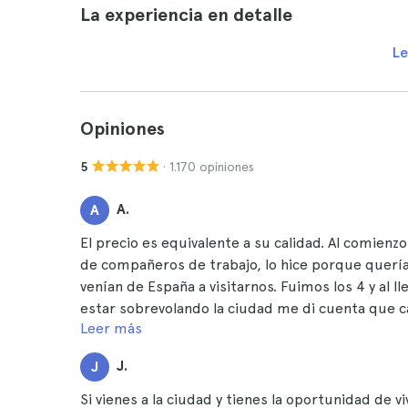
La experiencia en detalle
Le
Opiniones
· 1.170 opiniones
5
A.
A
El precio es equivalente a su calidad. Al comie
de compañeros de trabajo, lo hice porque querí
venían de España a visitarnos. Fuimos los 4 y al 
estar sobrevolando la ciudad me di cuenta que c
Leer más
cuantas fotografías pude y al acabar vi como mi
recomiendo a todos los que tengan la posibilida
J.
J
Si vienes a la ciudad y tienes la oportunidad de v