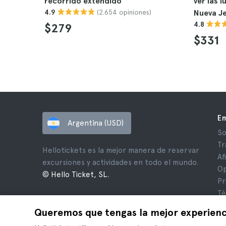
recorrido extendido
ver las 
(2.654 opiniones)
4.9
Nueva J
4.8
$279
$331
E
Argentina (USD)
So
Tr
Hellotickets es la mejor manera de reservar
Af
excursiones y actividades en todo el mundo.
Op
© Hello Ticket, SL.
Pr
Té
Av
Queremos que tengas la mejor experienc
Co