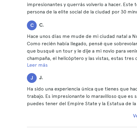
impresionantes y querrás volverlo a hacer. Este 
persona de la elite social de la ciudad por 30 minu
C.
C
Hace unos días me mude de mi ciudad natal a Nu
Como recién había llegado, pensé que sobrevolar
que busqué un tour y le dije a mi novio para veni
champaña, el helicóptero y las vistas, estas tres
Leer más
de otro mundo. Nos fascino que el piloto hiciera
paisaje de la ciudad, parecíamos niños. 10/10.
J.
J
Ha sido una experiencia única que tienes que hace
trabajo. Es impresionante lo maravilloso que es s
puedes tener del Empire State y la Estatua de la
V