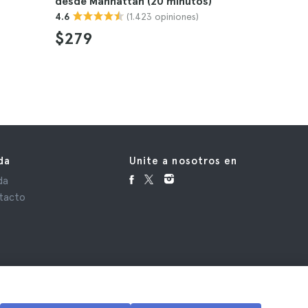
desde Manhattan (20 minutos)
salida de
(1.423 opiniones)
4.6
4.8
$279
$237
da
Unite a nosotros en
da
tacto