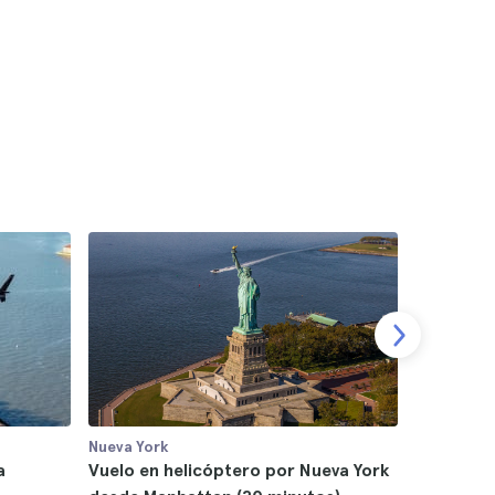
Nueva York
Nueva York
a
Vuelo en helicóptero por Nueva York
Tour en h