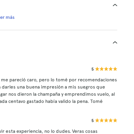
er más
5
nzo me pareció caro, pero lo tomé por recomendaciones
a darles una buena impresión a mis suegros que
llegar nos dieron la champaña y emprendimos vuelo, al
ada centavo gastado había valido la pena. Tomé
s suegros me comenzaron a mirar con aceptación. Lo
d de tomar este tour.
5
ivir esta experiencia, no lo dudes. Veras cosas