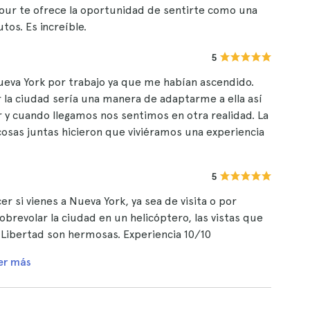
tour te ofrece la oportunidad de sentirte como una
tos. Es increíble.
5
eva York por trabajo ya que me habían ascendido.
 la ciudad sería una manera de adaptarme a ella así
r y cuando llegamos nos sentimos en otra realidad. La
 cosas juntas hicieron que viviéramos una experiencia
 de guía, estamos pegados a la ventana viendo el
5
r si vienes a Nueva York, ya sea de visita o por
obrevolar la ciudad en un helicóptero, las vistas que
 Libertad son hermosas. Experiencia 10/10
er más