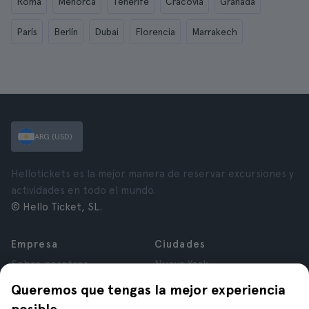
Roma
Menorca
Tenerife
Cracovia
Granada
París
Berlín
Dubai
Florencia
Marrakech
ARG (USD)
Hellotickets es la mejor manera de reservar excursiones y
actividades en todo el mundo.
© Hello Ticket, SL.
Empresa
Ciudades
Sobre nosotros
Nueva York
Trabajá con nosotros
Roma
Queremos que tengas la mejor experiencia
Afiliados
París