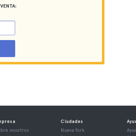
 VENTA:
mpresa
Ciudades
Ayu
bre nosotros
Nueva York
Ayu