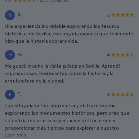
· 1.357 opiniones
4.4
N.
N
5
Una experiencia inolvidable explorando los tesoros
históricos de Sevilla, con un guía experto que realmente
hizo que la historia cobrara vida.
H.
H
4
Me gustó mucho la visita guiada en Sevilla. Aprendí
muchas cosas interesantes sobre la historia y la
arquitectura de la ciudad.
F.
F
5
La visita guiada fue informativa y disfruté mucho
explorando los monumentos históricos, pero creo que
se podría mejorar la organización del recorrido y
proporcionar más tiempo para explorar a nuestro
Leer más
propio ritmo.