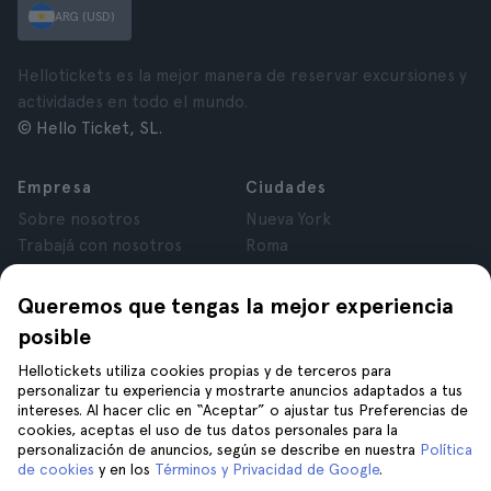
ARG (USD)
Hellotickets es la mejor manera de reservar excursiones y
actividades en todo el mundo.
© Hello Ticket, SL.
Empresa
Ciudades
Sobre nosotros
Nueva York
Trabajá con nosotros
Roma
Afiliados
París
Opiniones
Londres
Queremos que tengas la mejor experiencia
Privacidad
Granada
posible
Términos y Condiciones
Cracovia
Hellotickets utiliza cookies propias y de terceros para
Aviso Legal
Tenerife
personalizar tu experiencia y mostrarte anuncios adaptados a tus
Cookies
intereses. Al hacer clic en “Aceptar” o ajustar tus Preferencias de
cookies, aceptas el uso de tus datos personales para la
personalización de anuncios, según se describe en nuestra
Política
Ayuda
Unite a nosotros en
de cookies
y en los
Términos y Privacidad de Google
.