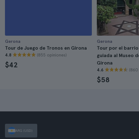
Gerona
Gerona
Tour de Juego de Tronos en Girona
Tour por el barrio 
(855 opiniones)
4.8
guiada al Museo d
Girona
$42
(860
4.6
$58
ARG (USD)