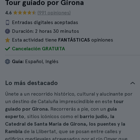
Tour guiado por Girona
4.6
(991 opiniones)
Entradas digitales aceptadas
Duración:
2 horas 30 minutos
Esta actividad tiene
FANTÁSTICAS
opiniones
Cancelación GRATUITA
Guía:
Español, Inglés
Lo más destacado
Únete a un recorrido histórico, cultural y alucinante por
un destino de Cataluña imprescindible en este
tour
guiado por Girona.
Recorrerás a pie, con un
guía
experto
, sitios icónicos como el
barrio judío, la
Catedral de Santa María de Girona, los puentes y la
Rambla
de la Llibertat, que se posan entre calles y
edificios medievales atravesados por el río Onyar que