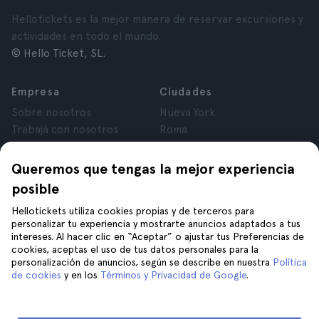
Hellotickets es la mejor manera de reservar excursiones y
actividades en todo el mundo.
© Hello Ticket, SL.
Empresa
Ciudades
Sobre nosotros
Nueva York
Trabajá con nosotros
Roma
Afiliados
París
Opiniones
Londres
Queremos que tengas la mejor experiencia
Privacidad
Granada
posible
Términos y Condiciones
Cracovia
Hellotickets utiliza cookies propias y de terceros para
Aviso Legal
Tenerife
personalizar tu experiencia y mostrarte anuncios adaptados a tus
Cookies
intereses. Al hacer clic en “Aceptar” o ajustar tus Preferencias de
cookies, aceptas el uso de tus datos personales para la
personalización de anuncios, según se describe en nuestra
Política
Ayuda
Unite a nosotros en
de cookies
y en los
Términos y Privacidad de Google
.
Ayuda
Contacto