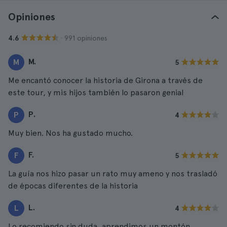
Opiniones
· 991 opiniones
4.6
M.
M
5
Me encantó conocer la historia de Girona a través de
este tour, y mis hijos también lo pasaron genial
P.
P
4
Muy bien. Nos ha gustado mucho.
F.
F
5
La guía nos hizo pasar un rato muy ameno y nos trasladó
de épocas diferentes de la historia
L.
L
4
Lo recomiendo sin duda, aprendimos un montón,