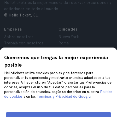
Hellotickets es la mejor manera de reservar excursiones y
actividades en todo el mundo.
© Hello Ticket, SL.
Empresa
Ciudades
Sobre nosotros
Nueva York
Trabajá con nosotros
Roma
Afiliados
París
Opiniones
Londres
Queremos que tengas la mejor experiencia
Privacidad
Granada
posible
Términos y Condiciones
Cracovia
Hellotickets utiliza cookies propias y de terceros para
Aviso Legal
Tenerife
personalizar tu experiencia y mostrarte anuncios adaptados a tus
Cookies
intereses. Al hacer clic en “Aceptar” o ajustar tus Preferencias de
cookies, aceptas el uso de tus datos personales para la
personalización de anuncios, según se describe en nuestra
Política
Ayuda
Unite a nosotros en
de cookies
y en los
Términos y Privacidad de Google
.
Ayuda
Contacto