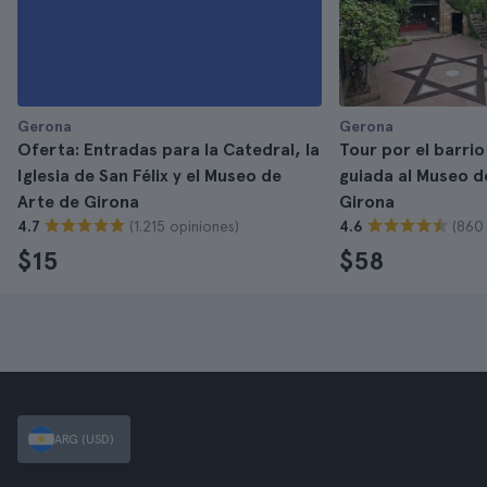
Gerona
Gerona
Oferta: Entradas para la Catedral, la
Tour por el barrio 
Iglesia de San Félix y el Museo de
guiada al Museo d
Arte de Girona
Girona
(1.215 opiniones)
(860
4.7
4.6
$15
$58
ARG (USD)