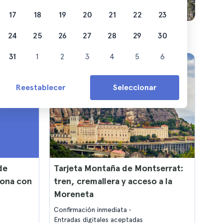
17
18
19
20
21
22
23
24
25
26
27
28
29
30
31
1
2
3
4
5
6
Reestablecer
Seleccionar
de
Tarjeta Montaña de Montserrat:
lona con
tren, cremallera y acceso a la
Moreneta
Confirmación inmediata
Entradas digitales aceptadas