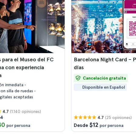
 para el Museo del FC
Barcelona Night Card – P
a con experiencia
días
a
Cancelación gratuita
ón inmediata
Disponible en Español
on silla de ruedas
igitales aceptadas
(1.140 opiniones)
4.7
44
(25 opiniones)
4.7
40
$12
Desde
por persona
por persona