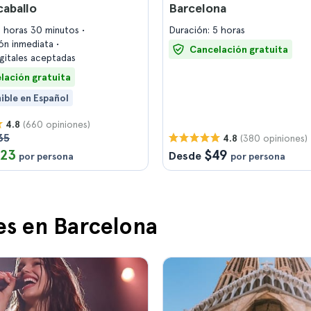
caballo
Barcelona
6 horas 30 minutos
Duración: 5 horas
ón inmediata
Cancelación gratuita
igitales aceptadas
lación gratuita
ible en Español
(660 opiniones)
4.8
35
(380 opiniones)
4.8
123
$49
Desde
por persona
por persona
es en Barcelona