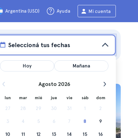
Argentina (USD)
Ayuda
Mi cuenta
Seleccioná tus fechas
Hoy
Mañana
Agosto 2026
lun
mar
mié
jue
vie
sáb
dom
27
28
29
30
31
1
2
nto cómo
3
4
5
6
7
8
9
10
11
12
13
14
15
16