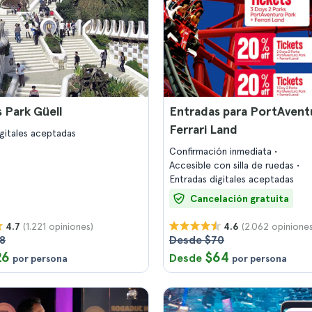
 Park Güell
Entradas para PortAvent
Ferrari Land
igitales aceptadas
Confirmación inmediata
Accesible con silla de ruedas
Entradas digitales aceptadas
Cancelación gratuita
(1.221 opiniones)
(2.062 opiniones
4.7
4.6
8
Desde $70
26
$64
Desde
por persona
por persona