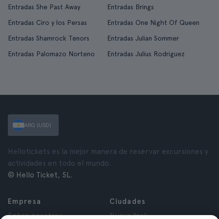
Entradas She Past Away
Entradas Brings
Entradas Ciro y los Persas
Entradas One Night Of Queen
Entradas Shamrock Tenors
Entradas Julian Sommer
Entradas Palomazo Norteno
Entradas Julius Rodriguez
ARG (USD)
Hellotickets es la mejor manera de reservar excursiones y
actividades en todo el mundo.
© Hello Ticket, SL.
Empresa
Ciudades
Sobre nosotros
Nueva York