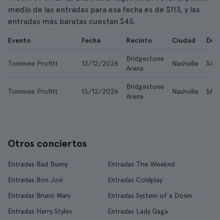
medio de las entradas para esa fecha es de $113, y las
entradas más baratas cuestan $45.
Evento
Fecha
Recinto
Ciudad
Des
Bridgestone
Tommee Profitt
12/12/2026
Nashville
$45
Arena
Bridgestone
Tommee Profitt
13/12/2026
Nashville
$61
Arena
Otros conciertos
Entradas Bad Bunny
Entradas The Weeknd
Entradas Bon Jovi
Entradas Coldplay
Entradas Bruno Mars
Entradas System of a Down
Entradas Harry Styles
Entradas Lady Gaga