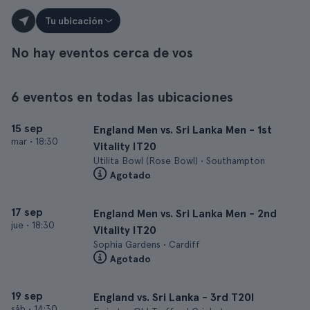
Tu ubicación
No hay eventos cerca de vos
6 eventos en todas las ubicaciones
15 sep
England Men vs. Sri Lanka Men - 1st
mar
•
18:30
Vitality IT20
Utilita Bowl (Rose Bowl) • Southampton
Agotado
17 sep
England Men vs. Sri Lanka Men - 2nd
jue
•
18:30
Vitality IT20
Sophia Gardens • Cardiff
Agotado
19 sep
England vs. Sri Lanka - 3rd T20I
sáb
•
14:30