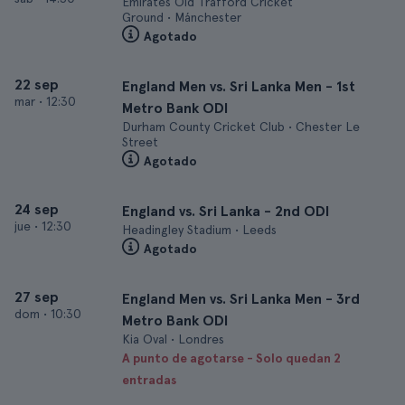
Emirates Old Trafford Cricket
Ground • Mánchester
Agotado
22 sep
England Men vs. Sri Lanka Men - 1st
mar
•
12:30
Metro Bank ODI
Durham County Cricket Club • Chester Le
Street
Agotado
24 sep
England vs. Sri Lanka - 2nd ODI
jue
•
12:30
Headingley Stadium • Leeds
Agotado
27 sep
England Men vs. Sri Lanka Men - 3rd
dom
•
10:30
Metro Bank ODI
Kia Oval • Londres
A punto de agotarse - Solo quedan 2
entradas