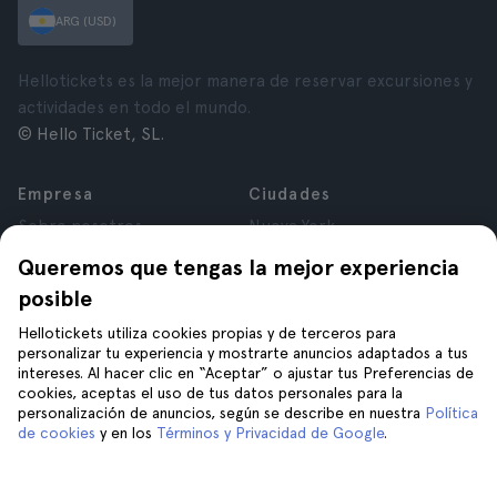
ARG (USD)
Hellotickets es la mejor manera de reservar excursiones y
actividades en todo el mundo.
© Hello Ticket, SL.
Empresa
Ciudades
Sobre nosotros
Nueva York
Trabajá con nosotros
Roma
Queremos que tengas la mejor experiencia
Afiliados
París
posible
Opiniones
Londres
Privacidad
Granada
Hellotickets utiliza cookies propias y de terceros para
personalizar tu experiencia y mostrarte anuncios adaptados a tus
Términos y Condiciones
Cracovia
intereses. Al hacer clic en “Aceptar” o ajustar tus Preferencias de
Aviso Legal
Tenerife
cookies, aceptas el uso de tus datos personales para la
Cookies
personalización de anuncios, según se describe en nuestra
Política
de cookies
y en los
Términos y Privacidad de Google
.
Ayuda
Unite a nosotros en