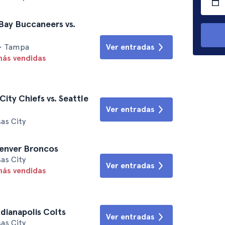
Bay Buccaneers vs.
• Tampa
Ver entradas
más vendidas
ity Chiefs vs. Seattle
Ver entradas
as City
Denver Broncos
as City
Ver entradas
más vendidas
ndianapolis Colts
Ver entradas
as City