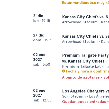
Están vendiéndose muy r
21 dic
Kansas City Chiefs vs. 
lun
•
19:15
Arrowhead Stadium • Kans
27 dic
Kansas City Chiefs vs. 
dom
•
15:25
Arrowhead Stadium • Kans
02 ene
Premium Tailgate Party
2027
vs. Kansas City Chiefs
sáb
•
3:30
Premium Tailgate Lot - In
Fecha y hora a confirm
A punto de agotarse - So
02 ene
Los Angeles Chargers vs
2027
SoFi Stadium • Los Ángele
sáb
•
12:55
Quedan pocas entradas -