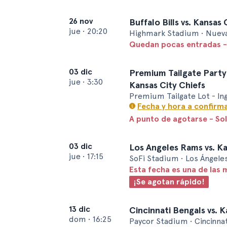
26 nov
Buffalo Bills vs. Kansas 
jue
•
20:20
Highmark Stadium • Nueva
Quedan pocas entradas -
03 dic
Premium Tailgate Party
jue
•
3:30
Kansas City Chiefs
Premium Tailgate Lot - In
Fecha y hora a confirm
A punto de agotarse - So
03 dic
Los Angeles Rams vs. Ka
jue
•
17:15
SoFi Stadium • Los Ángele
Esta fecha es una de las 
¡Se agotan rápido!
13 dic
Cincinnati Bengals vs. K
dom
•
16:25
Paycor Stadium • Cincinnat