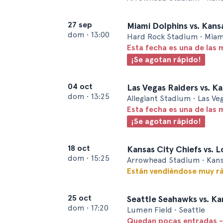
27 sep
Miami Dolphins vs. Kans
dom
•
13:00
Hard Rock Stadium • Miam
Esta fecha es una de las 
¡Se agotan rápido!
04 oct
Las Vegas Raiders vs. Ka
dom
•
13:25
Allegiant Stadium • Las Ve
Esta fecha es una de las 
¡Se agotan rápido!
18 oct
Kansas City Chiefs vs. 
dom
•
15:25
Arrowhead Stadium • Kans
Están vendiéndose muy r
25 oct
Seattle Seahawks vs. Ka
dom
•
17:20
Lumen Field • Seattle
Quedan pocas entradas -