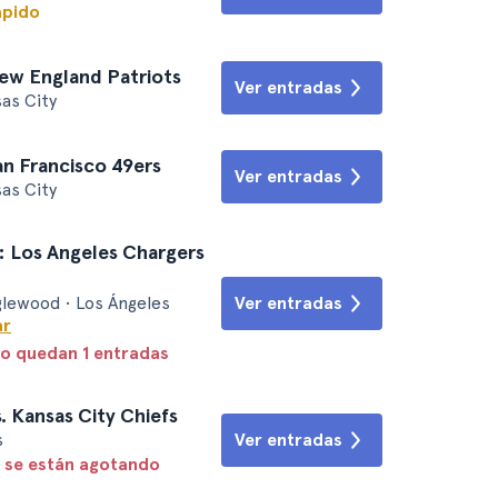
ápido
New England Patriots
Ver entradas
as City
San Francisco 49ers
Ver entradas
as City
: Los Angeles Chargers
Ver entradas
glewood • Los Ángeles
ar
lo quedan 1 entradas
. Kansas City Chiefs
s
Ver entradas
 se están agotando