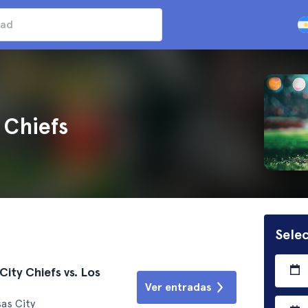
 Chiefs
Selec
ity Chiefs vs. Los
Ver entradas
as City