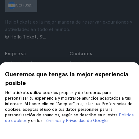
ARG (USD)
Hellotickets es la mejor manera de reservar excursiones y
actividades en todo el mundo.
© Hello Ticket, SL.
Empresa
Ciudades
Sobre nosotros
Nueva York
Trabajá con nosotros
Roma
Queremos que tengas la mejor experiencia
Afiliados
París
posible
Opiniones
Londres
Privacidad
Granada
Hellotickets utiliza cookies propias y de terceros para
personalizar tu experiencia y mostrarte anuncios adaptados a tus
Términos y Condiciones
Cracovia
intereses. Al hacer clic en “Aceptar” o ajustar tus Preferencias de
Aviso Legal
Tenerife
cookies, aceptas el uso de tus datos personales para la
Cookies
personalización de anuncios, según se describe en nuestra
Política
de cookies
y en los
Términos y Privacidad de Google
.
Ayuda
Unite a nosotros en