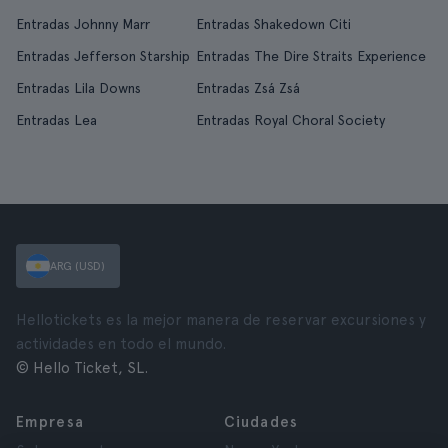
Entradas Johnny Marr
Entradas Shakedown Citi
Entradas Jefferson Starship
Entradas The Dire Straits Experience
Entradas Lila Downs
Entradas Zsá Zsá
Entradas Lea
Entradas Royal Choral Society
ARG (USD)
Hellotickets es la mejor manera de reservar excursiones y
actividades en todo el mundo.
© Hello Ticket, SL.
Empresa
Ciudades