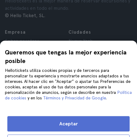
Hellotickets es la mejor manera de reservar excursiones y
actividades en todo el mundo.
© Hello Ticket, SL.
Empresa
Ciudades
Sobre nosotros
Nueva York
Trabajá con nosotros
Roma
Queremos que tengas la mejor experiencia
Afiliados
París
posible
Opiniones
Londres
Privacidad
Granada
Hellotickets utiliza cookies propias y de terceros para
personalizar tu experiencia y mostrarte anuncios adaptados a tus
Términos y Condiciones
Cracovia
intereses. Al hacer clic en “Aceptar” o ajustar tus Preferencias de
Aviso Legal
Tenerife
cookies, aceptas el uso de tus datos personales para la
Cookies
personalización de anuncios, según se describe en nuestra
Política
de cookies
y en los
Términos y Privacidad de Google
.
Ayuda
Unite a nosotros en
Ayuda
Aceptar
Contacto