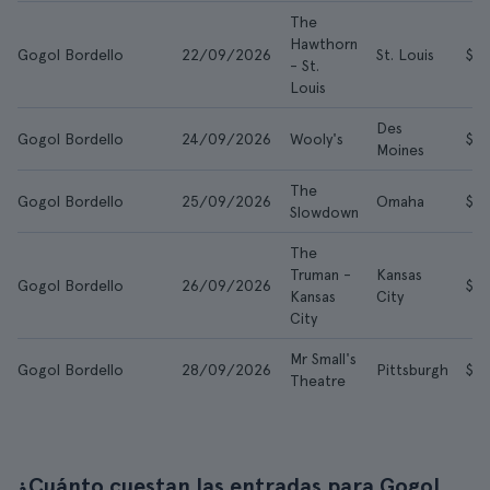
The
Hawthorn
Gogol Bordello
22/09/2026
St. Louis
$5
- St.
Louis
Des
Gogol Bordello
24/09/2026
Wooly's
$4
Moines
The
Gogol Bordello
25/09/2026
Omaha
$51
Slowdown
The
Truman -
Kansas
Gogol Bordello
26/09/2026
$4
Kansas
City
City
Mr Small's
Gogol Bordello
28/09/2026
Pittsburgh
$6
Theatre
¿Cuánto cuestan las entradas para Gogol