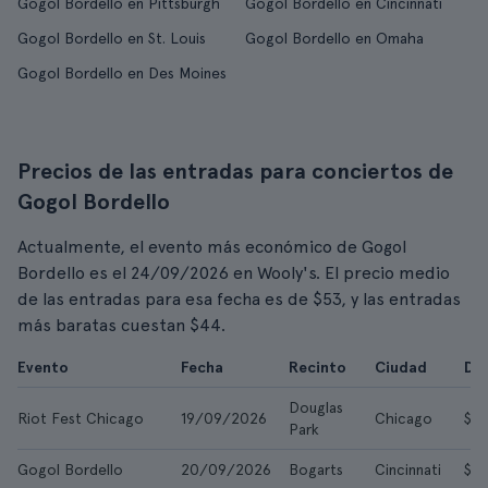
Gogol Bordello en Pittsburgh
Gogol Bordello en Cincinnati
Gogol Bordello en St. Louis
Gogol Bordello en Omaha
Gogol Bordello en Des Moines
Precios de las entradas para conciertos de
Gogol Bordello
Actualmente, el evento más económico de Gogol
Bordello es el 24/09/2026 en Wooly's. El precio medio
de las entradas para esa fecha es de $53, y las entradas
más baratas cuestan $44.
Evento
Fecha
Recinto
Ciudad
De
Douglas
Riot Fest Chicago
19/09/2026
Chicago
$15
Park
Gogol Bordello
20/09/2026
Bogarts
Cincinnati
$5