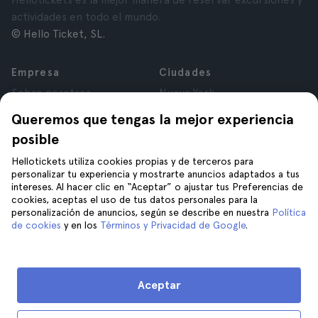
Hellotickets es la mejor manera de reservar excursiones y
actividades en todo el mundo.
© Hello Ticket, SL.
Empresa
Ciudades
Sobre nosotros
Nueva York
Trabajá con nosotros
Roma
Queremos que tengas la mejor experiencia
Afiliados
París
posible
Opiniones
Londres
Privacidad
Granada
Hellotickets utiliza cookies propias y de terceros para
personalizar tu experiencia y mostrarte anuncios adaptados a tus
Términos y Condiciones
Cracovia
intereses. Al hacer clic en “Aceptar” o ajustar tus Preferencias de
Aviso Legal
Tenerife
cookies, aceptas el uso de tus datos personales para la
Cookies
personalización de anuncios, según se describe en nuestra
Política
de cookies
y en los
Términos y Privacidad de Google
.
Ayuda
Unite a nosotros en
Ayuda
Aceptar
Contacto