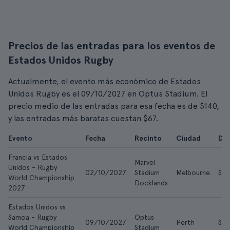
Precios de las entradas para los eventos de
Estados Unidos Rugby
Actualmente, el evento más económico de Estados
Unidos Rugby es el 09/10/2027 en Optus Stadium. El
precio medio de las entradas para esa fecha es de $140,
y las entradas más baratas cuestan $67.
Evento
Fecha
Recinto
Ciudad
De
Francia vs Estados
Marvel
Unidos - Rugby
02/10/2027
Stadium
Melbourne
$77
World Championship
Docklands
2027
Estados Unidos vs
Samoa - Rugby
Optus
09/10/2027
Perth
$67
World Championship
Stadium