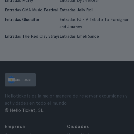
Entradas McFly
Entradas Dylan Moran
Entradas CMA Music Festival
Entradas Jelly Roll
Entradas Gluecifer
Entradas FJ - A Tribute To Foreigner
and Journey
Entradas The Red Clay Strays
Entradas Emeli Sande
ARG (USD)
Hellotickets es la mejor manera de reservar excursiones y
actividades en todo el mundo.
© Hello Ticket, SL.
Empresa
Ciudades