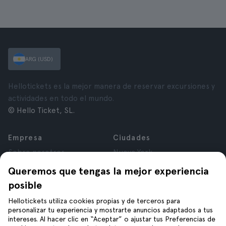
ARG (USD)
Hellotickets es la mejor manera de reservar excursiones y
actividades en todo el mundo.
© Hello Ticket, SL.
Empresa
Ciudades
Sobre nosotros
Nueva York
Trabajá con nosotros
Roma
Queremos que tengas la mejor experiencia
Afiliados
París
posible
Opiniones
Londres
Privacidad
Granada
Hellotickets utiliza cookies propias y de terceros para
personalizar tu experiencia y mostrarte anuncios adaptados a tus
Términos y Condiciones
Cracovia
intereses. Al hacer clic en “Aceptar” o ajustar tus Preferencias de
Aviso Legal
Tenerife