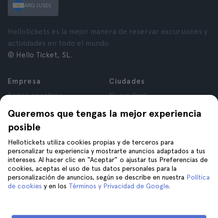
ARG (USD)
Hellotickets es la mejor manera de reservar excursiones y
actividades en todo el mundo.
© Hello Ticket, SL.
Empresa
Ciudades
Sobre nosotros
Nueva York
Trabajá con nosotros
Roma
Queremos que tengas la mejor experiencia
Afiliados
París
posible
Opiniones
Londres
Privacidad
Granada
Hellotickets utiliza cookies propias y de terceros para
personalizar tu experiencia y mostrarte anuncios adaptados a tus
Términos y Condiciones
Cracovia
intereses. Al hacer clic en “Aceptar” o ajustar tus Preferencias de
Aviso Legal
Tenerife
cookies, aceptas el uso de tus datos personales para la
Cookies
personalización de anuncios, según se describe en nuestra
Política
de cookies
y en los
Términos y Privacidad de Google
.
Ayuda
Unite a nosotros en
Ayuda