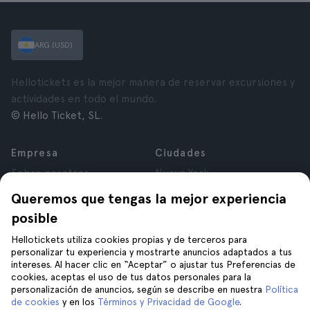
ARG (USD)
Hellotickets es la mejor manera de reservar excursiones y
actividades en todo el mundo.
© Hello Ticket, SL.
Empresa
Ciudades
Sobre nosotros
Nueva York
Trabajá con nosotros
Roma
Queremos que tengas la mejor experiencia
Afiliados
París
posible
Opiniones
Londres
Privacidad
Granada
Hellotickets utiliza cookies propias y de terceros para
personalizar tu experiencia y mostrarte anuncios adaptados a tus
Términos y Condiciones
Cracovia
intereses. Al hacer clic en “Aceptar” o ajustar tus Preferencias de
Aviso Legal
Tenerife
cookies, aceptas el uso de tus datos personales para la
Cookies
personalización de anuncios, según se describe en nuestra
Política
de cookies
y en los
Términos y Privacidad de Google
.