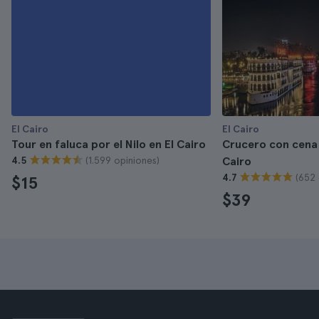
El Cairo
El Cairo
Tour en faluca por el Nilo en El Cairo
Crucero con cena p
(1.599 opiniones)
4.5
Cairo
(652 
4.7
$15
$39