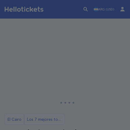
ARG (USD)
El Cairo
Los 7 mejores tours y excursiones de El Cairo