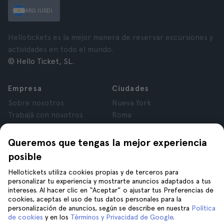
ARG (USD)
Hellotickets es la mejor manera de reservar excursiones y
actividades en todo el mundo.
© Hello Ticket, SL.
Empresa
Ciudades
Sobre nosotros
Nueva York
Trabajá con nosotros
Roma
Afiliados
París
Opiniones
Londres
Queremos que tengas la mejor experiencia
Privacidad
Granada
posible
Términos y Condiciones
Cracovia
Hellotickets utiliza cookies propias y de terceros para
Aviso Legal
Tenerife
personalizar tu experiencia y mostrarte anuncios adaptados a tus
Cookies
intereses. Al hacer clic en “Aceptar” o ajustar tus Preferencias de
cookies, aceptas el uso de tus datos personales para la
personalización de anuncios, según se describe en nuestra
Política
Ayuda
Unite a nosotros en
de cookies
y en los
Términos y Privacidad de Google
.