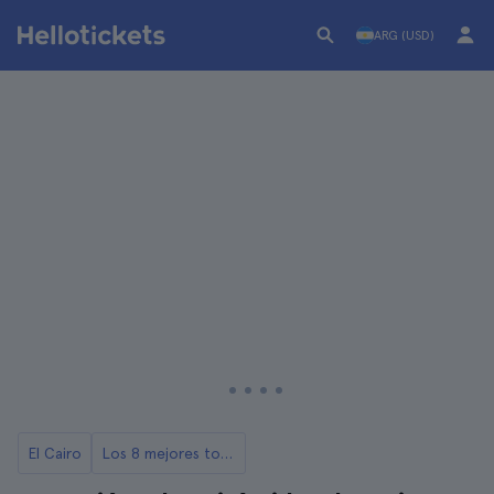
ARG (USD)
El Cairo
Los 8 mejores tours a las Pirámides de Giza