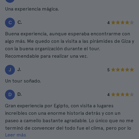
Una experiencia mágica.
C.
C
4
Buena experiencia, aunque esperaba encontrarme con
algo más. Me quedo con la visita a las pirámides de Giza y
con la buena organización durante el tour.
Recomendable para realizar una vez.
J.
J
5
Un tour soñado.
D.
D
4
Gran experiencia por Egipto, con visita a lugares
increíbles con una enorme historia detrás y con un
paseo a camello bastante agradable. Lo único que no me
terminó de convencer del todo fue el clima, pero por lo
Leer más
demás nada que criticar.