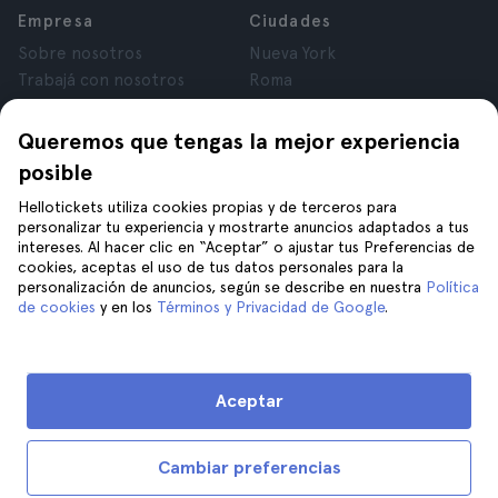
Empresa
Ciudades
Sobre nosotros
Nueva York
Trabajá con nosotros
Roma
Afiliados
París
Opiniones
Londres
Queremos que tengas la mejor experiencia
Privacidad
Granada
posible
Términos y Condiciones
Cracovia
Hellotickets utiliza cookies propias y de terceros para
Aviso Legal
Tenerife
personalizar tu experiencia y mostrarte anuncios adaptados a tus
Cookies
intereses. Al hacer clic en “Aceptar” o ajustar tus Preferencias de
cookies, aceptas el uso de tus datos personales para la
personalización de anuncios, según se describe en nuestra
Política
Ayuda
Unite a nosotros en
de cookies
y en los
Términos y Privacidad de Google
.
Ayuda
Contacto
Aceptar
Cambiar preferencias