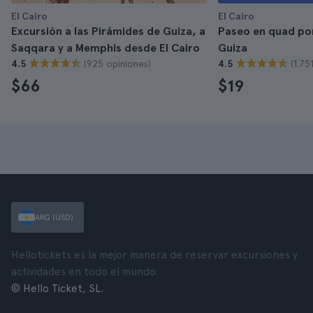
El Cairo
El Cairo
Excursión a las Pirámides de Guiza, a
Paseo en quad por
Saqqara y a Memphis desde El Cairo
Guiza
(925 opiniones)
(1.75
4.5
4.5
$66
$19
ARG (USD)
Hellotickets es la mejor manera de reservar excursiones y
actividades en todo el mundo.
© Hello Ticket, SL.