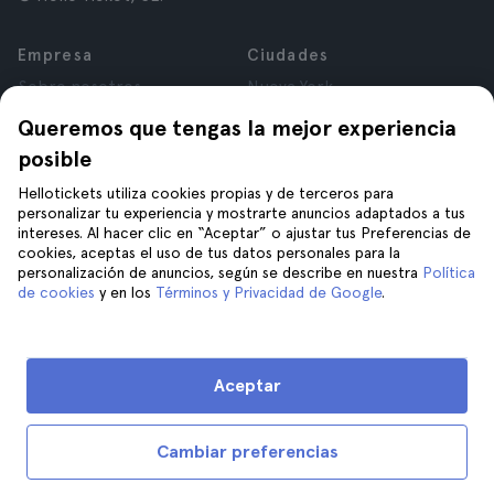
Empresa
Ciudades
Sobre nosotros
Nueva York
Trabajá con nosotros
Roma
Queremos que tengas la mejor experiencia
Afiliados
París
posible
Opiniones
Londres
Privacidad
Granada
Hellotickets utiliza cookies propias y de terceros para
personalizar tu experiencia y mostrarte anuncios adaptados a tus
Términos y Condiciones
Cracovia
intereses. Al hacer clic en “Aceptar” o ajustar tus Preferencias de
Aviso Legal
Tenerife
cookies, aceptas el uso de tus datos personales para la
Cookies
personalización de anuncios, según se describe en nuestra
Política
de cookies
y en los
Términos y Privacidad de Google
.
Ayuda
Unite a nosotros en
Ayuda
Aceptar
Contacto
Cambiar preferencias