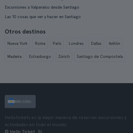
Excursiones a Valparaíso desde Santiago
Las 10 cosas que ver y hacer en Santiago
Otros destinos
Nueva York
Roma
París
Londres
Dallas
Aviñón
Madeira
Estrasburgo
Zúrich
Santiago de Compostela
ARG (USD)
Hellotickets es la mejor manera de reservar excursiones y
actividades en todo el mundo.
© Hello Ticket, SL.