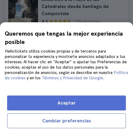
Catedrales desde Santiago de
Compostela
715 opiniones
4.6
Duración:
9 hours
Queremos que tengas la mejor experiencia
$75
posible
Precio final sin sorpresas
Hellotickets utiliza cookies propias y de terceros para
personalizar tu experiencia y mostrarte anuncios adaptados a tus
intereses. Al hacer clic en “Aceptar” o ajustar tus Preferencias de
Excursión a las Rías Baixas desde
cookies, aceptas el uso de tus datos personales para la
Santiago de Compostela con paseo
personalización de anuncios, según se describe en nuestra
Política
en barco y cata de vino
de cookies
y en los
Términos y Privacidad de Google
.
674 opiniones
4.7
$70
Precio final sin sorpresas
Aceptar
Cambiar preferencias
Cosas que hacer en otras ciudades