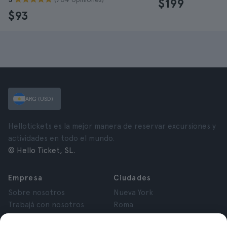
$199
$93
ARG (USD)
Hellotickets es la mejor manera de reservar excursiones y
actividades en todo el mundo.
© Hello Ticket, SL.
Empresa
Ciudades
Sobre nosotros
Nueva York
Trabajá con nosotros
Roma
Afiliados
París