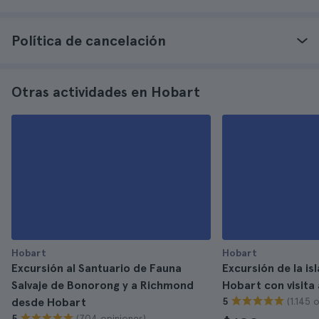
Política de cancelación
Otras actividades en Hobart
Hobart
Hobart
Excursión al Santuario de Fauna
Excursión de la is
Salvaje de Bonorong y a Richmond
Hobart con visita 
(1.145 
desde Hobart
5
(704 opiniones)
5