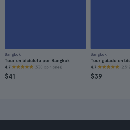
Bangkok
Bangkok
Tour en bicicleta por Bangkok
Tour guiado en bi
(538 opiniones)
(2.51
4.7
4.7
$41
$39