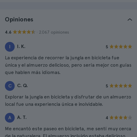
Opiniones
· 2.067 opiniones
4.6
I. K.
I
5
La experiencia de recorrer la jungla en bicicleta fue
única y el almuerzo delicioso, pero sería mejor con guías
que hablen más idiomas.
C. Q.
C
5
Explorar la jungla en bicicleta y disfrutar de un almuerzo
local fue una experiencia única e inolvidable.
A. T.
A
4
Me encantó este paseo en bicicleta, me sentí muy cerca
de la naturaleza. El almuerzo incluido estaba delicioso,