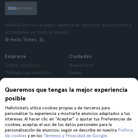
ARG (USD)
Hellotickets es la mejor manera de reservar excursiones y
actividades en todo el mundo.
© Hello Ticket, SL.
Empresa
Ciudades
Sobre nosotros
Nueva York
Trabajá con nosotros
Roma
Afiliados
París
Opiniones
Londres
Queremos que tengas la mejor experiencia
Privacidad
Granada
posible
Términos y Condiciones
Cracovia
Hellotickets utiliza cookies propias y de terceros para
Aviso Legal
Tenerife
personalizar tu experiencia y mostrarte anuncios adaptados a tus
Cookies
intereses. Al hacer clic en “Aceptar” o ajustar tus Preferencias de
cookies, aceptas el uso de tus datos personales para la
personalización de anuncios, según se describe en nuestra
Política
Ayuda
Unite a nosotros en
de cookies
y en los
Términos y Privacidad de Google
.