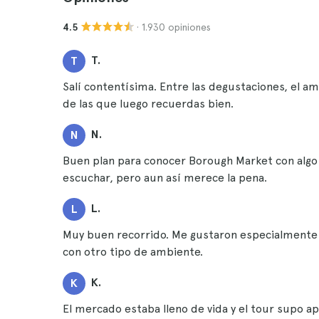
· 1.930 opiniones
4.5
T.
T
Salí contentísima. Entre las degustaciones, el am
de las que luego recuerdas bien.
N.
N
Buen plan para conocer Borough Market con algo m
escuchar, pero aun así merece la pena.
L.
L
Muy buen recorrido. Me gustaron especialmente 
con otro tipo de ambiente.
K.
K
El mercado estaba lleno de vida y el tour supo ap