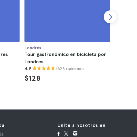
Londres
Londres
dres
Tour gastronómico en bicicleta por
Tour de p
Londres
Londres
(626 opiniones)
4.9
4.4
$128
$34
da
Unite a nosotros en
da