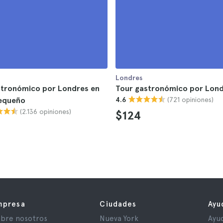
Londres
stronómico por Londres en
Tour gastronómico por Lon
(721 opiniones)
equeño
4.6
(2.136 opiniones)
$124
mpresa
Ciudades
Ayu
bre nosotros
Nueva York
Ayu