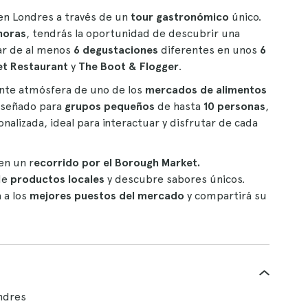
n Londres a través de un
tour gastronómico
único.
horas
, tendrás la oportunidad de descubrir una
ar de al menos
6 degustaciones
diferentes en unos
6
et Restaurant
y
The Boot & Flogger
.
brante atmósfera de uno de los
mercados de alimentos
diseñado para
grupos pequeños
de hasta
10 personas
,
nalizada, ideal para interactuar y disfrutar de cada
en un r
ecorrido por el Borough Market.
de
productos locales
y descubre sabores únicos.
 a los
mejores puestos del mercado
y compartirá su
ndres