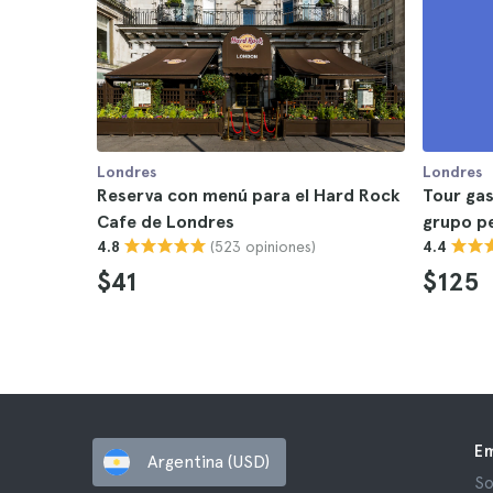
Londres
Londres
Reserva con menú para el Hard Rock
Tour ga
Cafe de Londres
grupo p
(523 opiniones)
4.8
4.4
$41
$125
E
Argentina (USD)
So