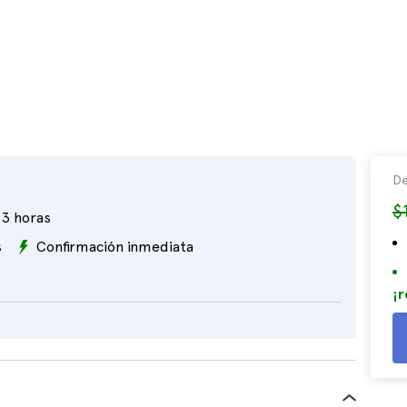
De
$
3 horas
s
Confirmación inmediata
¡r