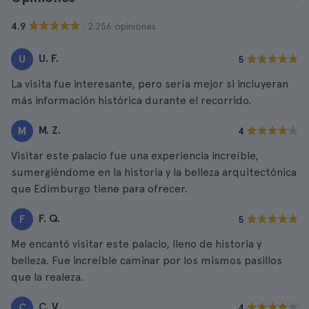
· 2.256 opiniones
4.9
U. F.
U
5
La visita fue interesante, pero sería mejor si incluyeran
más información histórica durante el recorrido.
M. Z.
M
4
Visitar este palacio fue una experiencia increíble,
sumergiéndome en la historia y la belleza arquitectónica
que Edimburgo tiene para ofrecer.
F. Q.
F
5
Me encantó visitar este palacio, lleno de historia y
belleza. Fue increíble caminar por los mismos pasillos
que la realeza.
C. V.
C
4