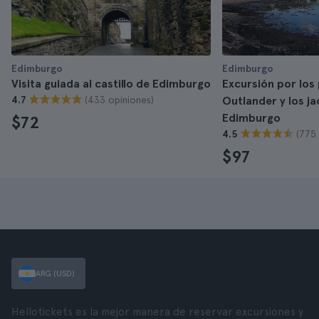
Edimburgo
Edimburgo
Visita guiada al castillo de Edimburgo
Excursión por los
(433 opiniones)
4.7
Outlander y los j
Edimburgo
$72
(775 
4.5
$97
ARG (USD)
Hellotickets es la mejor manera de reservar excursiones y