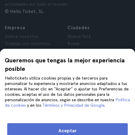
actividades en todo el mundo.
© Hello Ticket, SL.
Empresa
Ciudades
Sobre nosotros
Nueva York
Trabajá con nosotros
Roma
Afiliados
París
Opiniones
Londres
Queremos que tengas la mejor experiencia
Privacidad
Granada
posible
Términos y Condiciones
Cracovia
Hellotickets utiliza cookies propias y de terceros para
Aviso Legal
Tenerife
personalizar tu experiencia y mostrarte anuncios adaptados a tus
Cookies
intereses. Al hacer clic en “Aceptar” o ajustar tus Preferencias de
cookies, aceptas el uso de tus datos personales para la
personalización de anuncios, según se describe en nuestra
Política
Ayuda
Unite a nosotros en
de cookies
y en los
Términos y Privacidad de Google
.
Ayuda
Contacto
Aceptar