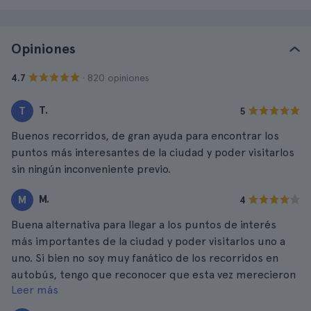
Opiniones
· 820 opiniones
4.7
T.
T
5
Buenos recorridos, de gran ayuda para encontrar los
puntos más interesantes de la ciudad y poder visitarlos
sin ningún inconveniente previo.
M.
M
4
Buena alternativa para llegar a los puntos de interés
más importantes de la ciudad y poder visitarlos uno a
uno. Si bien no soy muy fanático de los recorridos en
autobús, tengo que reconocer que esta vez merecieron
Leer más
la pena.