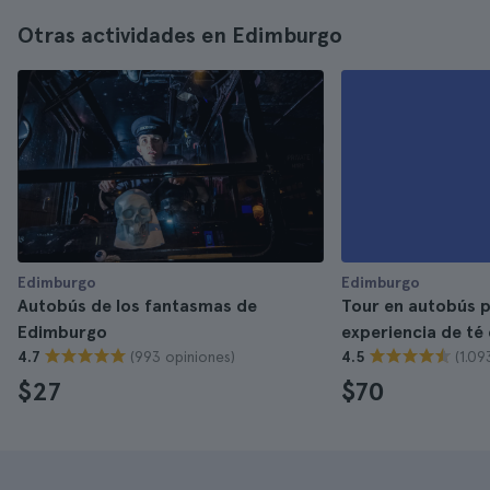
Otras actividades en Edimburgo
Edimburgo
Edimburgo
Autobús de los fantasmas de
Tour en autobús 
Edimburgo
experiencia de té 
(993 opiniones)
(1.09
4.7
4.5
$27
$70