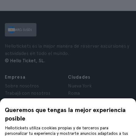
ARG (USD)
Hellotickets es la mejor manera de reservar excursiones y
actividades en todo el mundo.
© Hello Ticket, SL.
Empresa
Ciudades
Sobre nosotros
Nueva York
Trabajá con nosotros
Roma
Afiliados
París
Opiniones
Londres
Queremos que tengas la mejor experiencia
Privacidad
Granada
posible
Términos y Condiciones
Cracovia
Hellotickets utiliza cookies propias y de terceros para
Aviso Legal
Tenerife
personalizar tu experiencia y mostrarte anuncios adaptados a tus