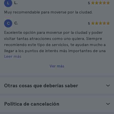
L.
L
5
Muy recomendable para moverse por la ciudad.
C.
C
5
Excelente opción para moverse por la ciudad y poder
visitar tantas atracciones como uno quiera. Siempre
recomiendo este tipo de servicios, te ayudan mucho a
llegar a los puntos de interés más importantes de una
Leer más
manera muy sencilla y cómoda.
Ver más
Otras cosas que deberías saber
Política de cancelación