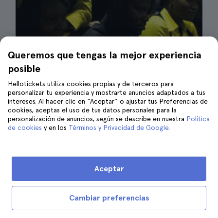
Queremos que tengas la mejor experiencia
Cantantes de góspel | ©sorenly
posible
Hellotickets utiliza cookies propias y de terceros para
¿Sabías que el góspel y Cracovia están ligados
personalizar tu experiencia y mostrarte anuncios adaptados a tus
con un doble hilo? El género deriva de los
intereses. Al hacer clic en “Aceptar” o ajustar tus Preferencias de
cookies, aceptas el uso de tus datos personales para la
cantos que los esclavos negros solían
personalización de anuncios, según se describe en nuestra
Política
entonar en las plantaciones del sur de los
de cookies
y en los
Términos y Privacidad de Google
.
Estados Unidos. En los años treinta del siglo
pasado, esta música conoció un auge en
América y poco a poco se extendió a otros
Aceptar
lugares del mundo.
Cambiar preferencias
Desde 2006, ha encontrado un nicho en la
ciudad polaca que cada otoño alberga el