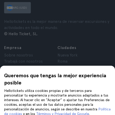
ARG (USD)
Hellotickets es la mejor manera de reservar excursiones y
actividades en todo el mundo.
© Hello Ticket, SL.
Empresa
Ciudades
Sobre nosotros
Nueva York
Trabajá con nosotros
Roma
Afiliados
París
Opiniones
Londres
Queremos que tengas la mejor experiencia
Privacidad
Granada
posible
Términos y Condiciones
Cracovia
Hellotickets utiliza cookies propias y de terceros para
Aviso Legal
Tenerife
personalizar tu experiencia y mostrarte anuncios adaptados a tus
Cookies
intereses. Al hacer clic en “Aceptar” o ajustar tus Preferencias de
cookies, aceptas el uso de tus datos personales para la
personalización de anuncios, según se describe en nuestra
Política
Ayuda
Unite a nosotros en
de cookies
y en los
Términos y Privacidad de Google
.