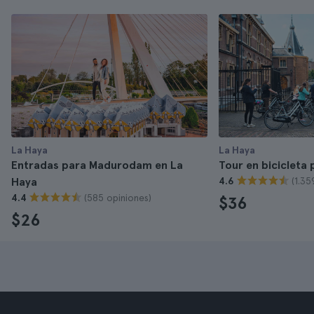
La Haya
La Haya
Entradas para Madurodam en La
Tour en bicicleta
(1.35
Haya
4.6
(585 opiniones)
4.4
$36
$26