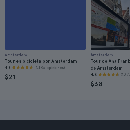
Ámsterdam
Ámsterdam
Tour en bicicleta por Ámsterdam
Tour de Ana Frank 
(1.486 opiniones)
4.8
de Ámsterdam
(1.37
4.5
$21
$38