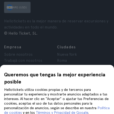
ARG (USD)
Hellotickets es la mejor manera de reservar excursiones y
actividades en todo el mundo.
© Hello Ticket, SL.
Empresa
Ciudades
Sobre nosotros
Nueva York
Trabajá con nosotros
Roma
Afiliados
París
Opiniones
Londres
Queremos que tengas la mejor experiencia
Privacidad
Granada
posible
Términos y Condiciones
Cracovia
Hellotickets utiliza cookies propias y de terceros para
Aviso Legal
Tenerife
personalizar tu experiencia y mostrarte anuncios adaptados a tus
Cookies
intereses. Al hacer clic en “Aceptar” o ajustar tus Preferencias de
cookies, aceptas el uso de tus datos personales para la
personalización de anuncios, según se describe en nuestra
Política
Ayuda
Unite a nosotros en
de cookies
y en los
Términos y Privacidad de Google
.