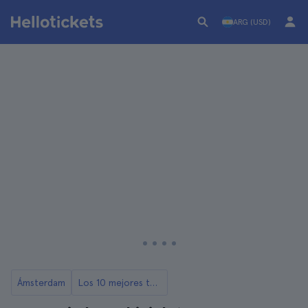
ARG (USD)
Ámsterdam
Los 10 mejores tours en bicicleta por Amsterdam