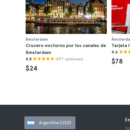
Ámsterdam
Ámsterd
Crucero nocturno por los canales de
Tarjeta 
Ámsterdam
4.6
(697 opiniones)
4.8
$78
$24
E
Argentina (USD)
So