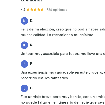
· 726 opiniones
4.7
K.
K
Feliz de mi elección, creo que no podía haber sali
mucha calidad. Lo recomiendo muchísimo.
K.
K
Un tour muy accesible para todos, me llevo una 
F.
F
Una experiencia muy agradable en este crucero, 
recorrido estuvo fantástico.
L.
L
Fue un viaje breve pero muy bonito, con un amb
no puede faltar en el itinerario de nadie que va