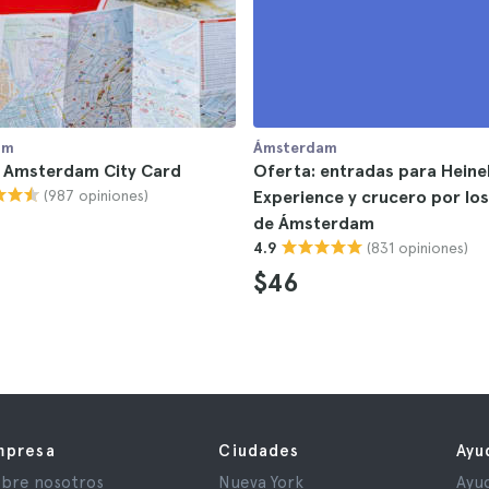
am
Ámsterdam
I Amsterdam City Card
Oferta: entradas para Heine
(987 opiniones)
Experience y crucero por los
de Ámsterdam
(831 opiniones)
4.9
$46
mpresa
Ciudades
Ayu
bre nosotros
Nueva York
Ayu