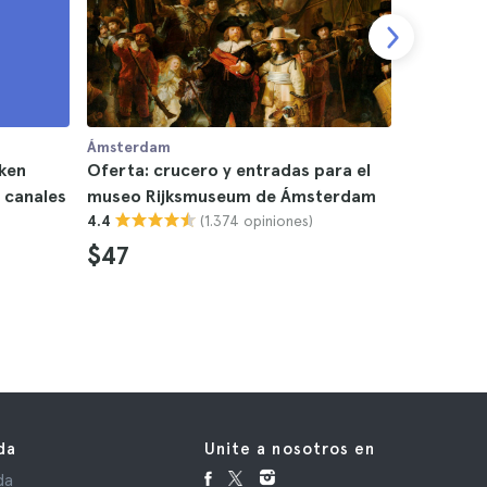
Ámsterdam
Ámsterda
ken
Oferta: crucero y entradas para el
Crucero d
 canales
museo Rijksmuseum de Ámsterdam
Ámsterd
(1.374 opiniones)
4.4
4.8
$47
$17
da
Unite a nosotros en
da