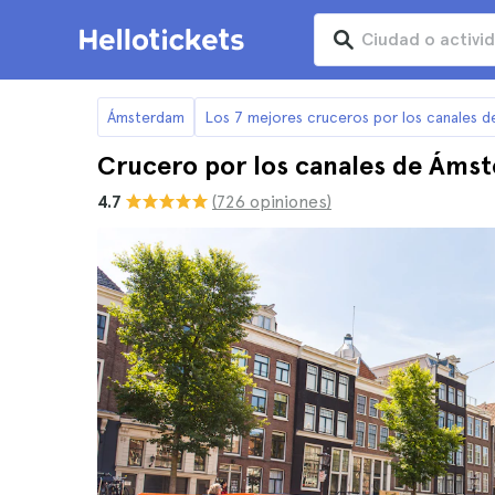
Ámsterdam
Los 7 mejores cruceros por los canales 
Crucero por los canales de Áms
4.7
(726 opiniones)