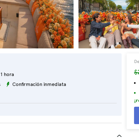
De
$
1 hora
s
Confirmación inmediata
¡r