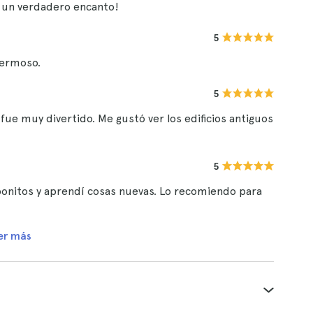
e un verdadero encanto!
5
hermoso.
5
ue muy divertido. Me gustó ver los edificios antiguos
5
 bonitos y aprendí cosas nuevas. Lo recomiendo para
er más