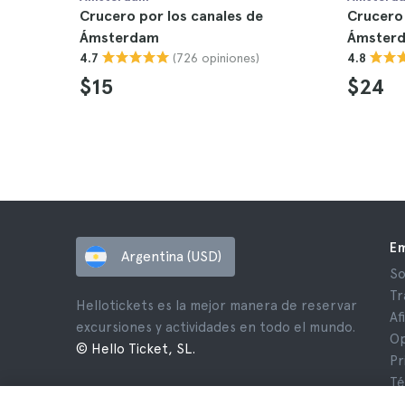
Crucero por los canales de
Crucero 
Ámsterdam
Ámster
(726 opiniones)
4.7
4.8
$15
$24
E
Argentina (USD)
So
Tr
Hellotickets es la mejor manera de reservar
Af
excursiones y actividades en todo el mundo.
Op
© Hello Ticket, SL.
Pr
Té
Av