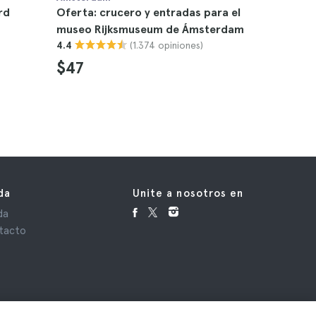
rd
Oferta: crucero y entradas para el
Oferta: e
museo Rijksmuseum de Ámsterdam
Experienc
(1.374 opiniones)
4.4
de Ámst
4.9
$47
$46
da
Unite a nosotros en
da
tacto