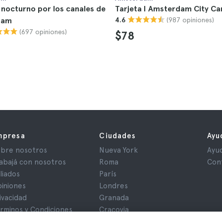
nocturno por los canales de
Tarjeta I Amsterdam City Ca
(987 opiniones)
dam
4.6
(697 opiniones)
$78
mpresa
Ciudades
Ayu
bre nosotros
Nueva York
Ayu
abajá con nosotros
Roma
Con
iliados
París
iniones
Londres
ivacidad
Granada
rminos y Condiciones
Cracovia
iso Legal
Tenerife