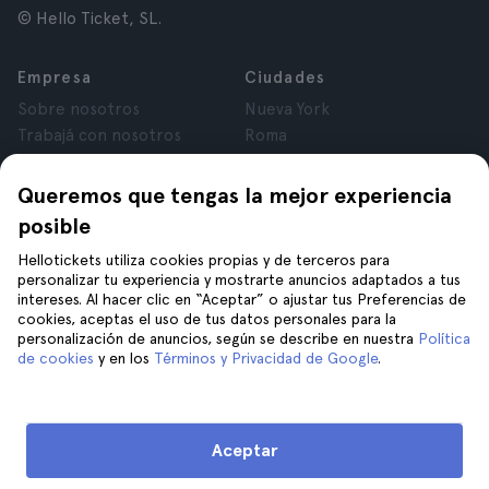
© Hello Ticket, SL.
Empresa
Ciudades
Sobre nosotros
Nueva York
Trabajá con nosotros
Roma
Afiliados
París
Opiniones
Londres
Queremos que tengas la mejor experiencia
Privacidad
Granada
posible
Términos y Condiciones
Cracovia
Hellotickets utiliza cookies propias y de terceros para
Aviso Legal
Tenerife
personalizar tu experiencia y mostrarte anuncios adaptados a tus
Cookies
intereses. Al hacer clic en “Aceptar” o ajustar tus Preferencias de
cookies, aceptas el uso de tus datos personales para la
personalización de anuncios, según se describe en nuestra
Política
Ayuda
Unite a nosotros en
de cookies
y en los
Términos y Privacidad de Google
.
Ayuda
Contacto
Aceptar