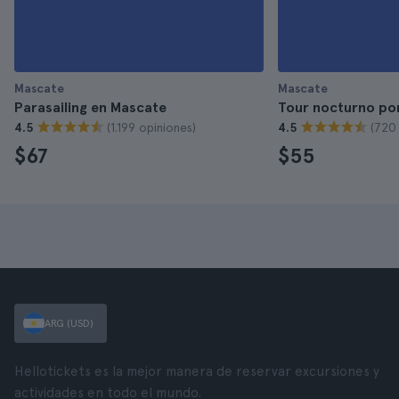
Mascate
Mascate
Parasailing en Mascate
Tour nocturno po
(1.199 opiniones)
(720
4.5
4.5
$67
$55
ARG (USD)
Hellotickets es la mejor manera de reservar excursiones y
actividades en todo el mundo.