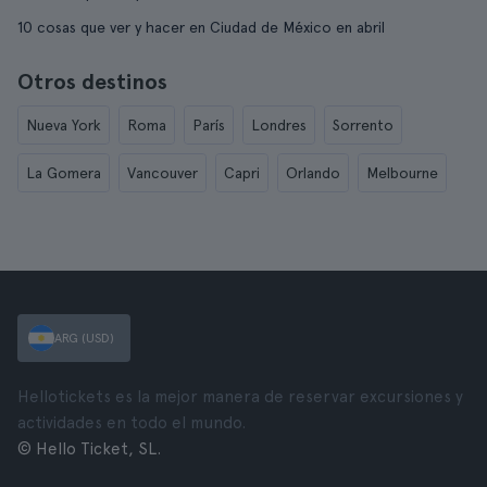
10 cosas que ver y hacer en Ciudad de México en abril
Otros destinos
Nueva York
Roma
París
Londres
Sorrento
La Gomera
Vancouver
Capri
Orlando
Melbourne
ARG (USD)
Hellotickets es la mejor manera de reservar excursiones y
actividades en todo el mundo.
© Hello Ticket, SL.