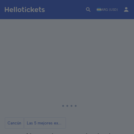
ARG (USD)
Cancún
Las 5 mejores excursiones a las Ruinas de Tulum desde Cancún