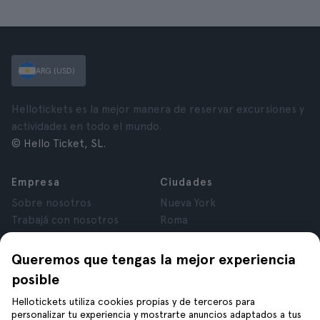
ARG (USD)
Hellotickets es la mejor manera de reservar excursiones y
actividades en todo el mundo.
© Hello Ticket, SL.
Empresa
Ciudades
Sobre nosotros
Nueva York
Trabajá con nosotros
Roma
Afiliados
París
Opiniones
Londres
Queremos que tengas la mejor experiencia
Privacidad
Granada
posible
Términos y Condiciones
Cracovia
Hellotickets utiliza cookies propias y de terceros para
Aviso Legal
Tenerife
personalizar tu experiencia y mostrarte anuncios adaptados a tus