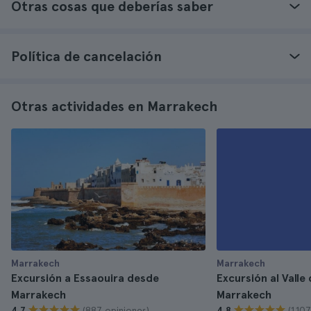
Otras cosas que deberías saber
Política de cancelación
Otras actividades en Marrakech
Marrakech
Marrakech
Excursión a Essaouira desde
Excursión al Valle
Marrakech
Marrakech
(887 opiniones)
(1.10
4.7
4.8