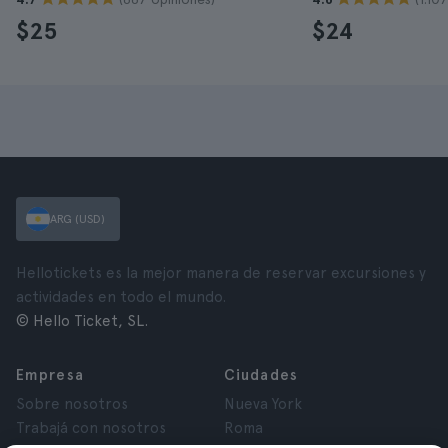
$25
$24
ARG (USD)
Hellotickets es la mejor manera de reservar excursiones y
actividades en todo el mundo.
© Hello Ticket, SL.
Empresa
Ciudades
Sobre nosotros
Nueva York
Trabajá con nosotros
Roma