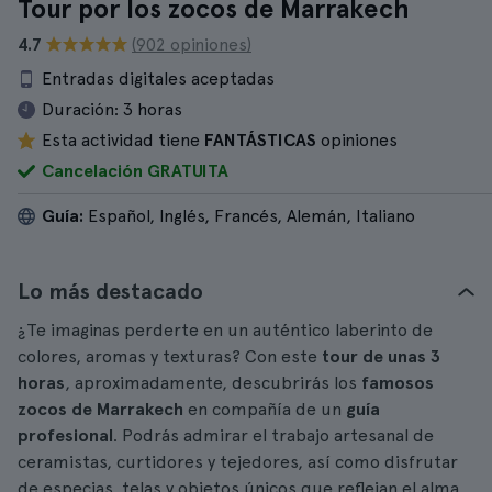
Tour por los zocos de Marrakech
4.7
(902 opiniones)
Entradas digitales aceptadas
Duración:
3 horas
Esta actividad tiene
FANTÁSTICAS
opiniones
Cancelación GRATUITA
Guía:
Español, Inglés, Francés, Alemán, Italiano
Lo más destacado
¿Te imaginas perderte en un auténtico laberinto de
colores, aromas y texturas? Con este
tour de unas 3
horas
, aproximadamente, descubrirás los
famosos
zocos de Marrakech
en compañía de un
guía
profesional
. Podrás admirar el trabajo artesanal de
ceramistas, curtidores y tejedores, así como disfrutar
de especias, telas y objetos únicos que reflejan el alma