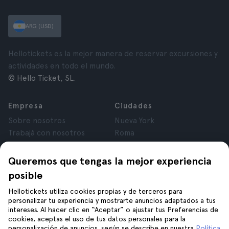
ARG (USD)
Hellotickets es la mejor manera de reservar excursiones y
actividades en todo el mundo.
© Hello Ticket, SL.
Empresa
Ciudades
Sobre nosotros
Nueva York
Trabajá con nosotros
Roma
Afiliados
París
Opiniones
Londres
Queremos que tengas la mejor experiencia
Privacidad
Granada
posible
Términos y Condiciones
Cracovia
Hellotickets utiliza cookies propias y de terceros para
Aviso Legal
Tenerife
personalizar tu experiencia y mostrarte anuncios adaptados a tus
Cookies
intereses. Al hacer clic en “Aceptar” o ajustar tus Preferencias de
cookies, aceptas el uso de tus datos personales para la
personalización de anuncios, según se describe en nuestra
Política