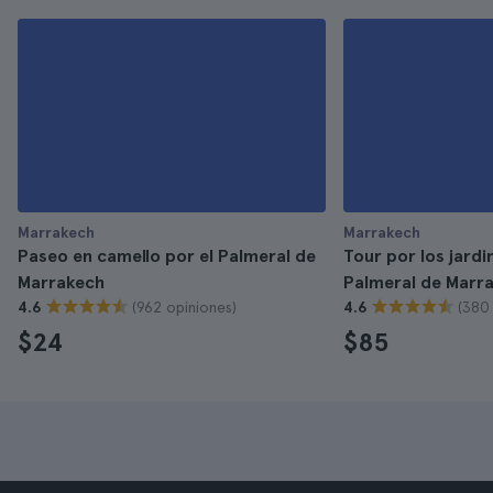
Marrakech
Marrakech
Paseo en camello por el Palmeral de
Tour por los jardin
Marrakech
Palmeral de Marr
(962 opiniones)
(380
4.6
4.6
$24
$85