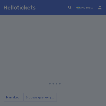
ARG (USD)
Marrakech
6 cosas que ver y hacer en el Palmeral de Marrakech