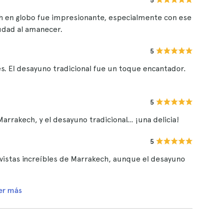
5
h en globo fue impresionante, especialmente con ese
iudad al amanecer.
5
es. El desayuno tradicional fue un toque encantador.
5
rrakech, y el desayuno tradicional... ¡una delicia!
5
 vistas increíbles de Marrakech, aunque el desayuno
er más