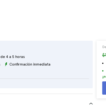
De
$
de 4 a 5 horas
s
Confirmación inmediata
¡r