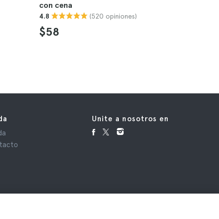
con cena
Marrakec
(520 opiniones)
4.8
4.8
$58
$24
da
Unite a nosotros en
da
tacto