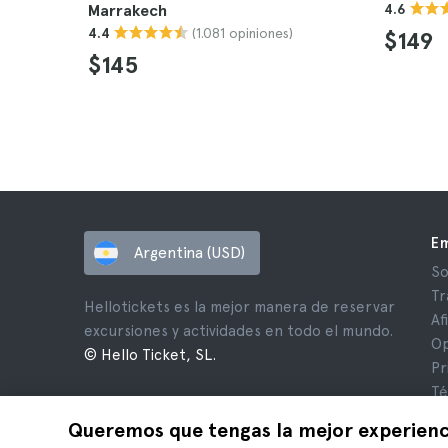
Marrakech
4.6
(1.081 opiniones)
4.4
$149
$145
E
Argentina (USD)
So
Tr
Hellotickets es la mejor manera de reservar
Af
excursiones y actividades en todo el mundo.
Op
© Hello Ticket, SL.
Pr
Té
Av
Queremos que tengas la mejor experienc
Co