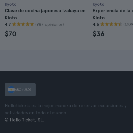
Kyoto
Kyoto
Clase de cocina japonesa Izakaya en
Experiencia de la
Kioto
Kioto
(987 opiniones)
(1.10
4.7
4.5
$70
$36
ARG (USD)
Hellotickets es la mejor manera de reservar excursiones y
actividades en todo el mundo.
© Hello Ticket, SL.