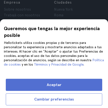
Empresa
Ciudades
Sobre nosotros
Nueva York
Trabajá con nosotros
Roma
Afiliados
París
Opiniones
Londres
Queremos que tengas la mejor experiencia
Privacidad
Granada
posible
Términos y Condiciones
Cracovia
Hellotickets utiliza cookies propias y de terceros para
Aviso Legal
Tenerife
personalizar tu experiencia y mostrarte anuncios adaptados a tus
Cookies
intereses. Al hacer clic en “Aceptar” o ajustar tus Preferencias de
cookies, aceptas el uso de tus datos personales para la
personalización de anuncios, según se describe en nuestra
Política
Ayuda
Unite a nosotros en
de cookies
y en los
Términos y Privacidad de Google
.
Ayuda
Contacto
Aceptar
Cambiar preferencias