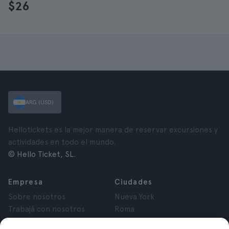
$26
ARG (USD)
Hellotickets es la mejor manera de reservar excursiones y
actividades en todo el mundo.
© Hello Ticket, SL.
Empresa
Ciudades
Sobre nosotros
Nueva York
Trabajá con nosotros
Roma
Afiliados
París