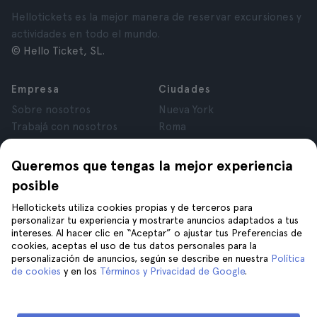
Hellotickets es la mejor manera de reservar excursiones y
actividades en todo el mundo.
© Hello Ticket, SL.
Empresa
Ciudades
Sobre nosotros
Nueva York
Trabajá con nosotros
Roma
Afiliados
París
Opiniones
Londres
Queremos que tengas la mejor experiencia
Privacidad
Granada
posible
Términos y Condiciones
Cracovia
Hellotickets utiliza cookies propias y de terceros para
Aviso Legal
Tenerife
personalizar tu experiencia y mostrarte anuncios adaptados a tus
Cookies
intereses. Al hacer clic en “Aceptar” o ajustar tus Preferencias de
cookies, aceptas el uso de tus datos personales para la
personalización de anuncios, según se describe en nuestra
Política
Ayuda
Unite a nosotros en
de cookies
y en los
Términos y Privacidad de Google
.
Ayuda
Contacto