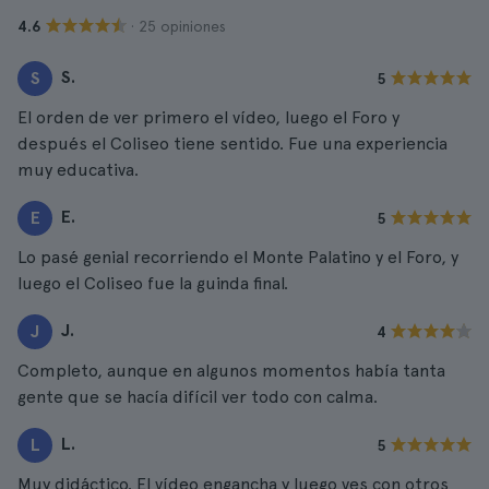
· 25 opiniones
4.6
S.
S
5
El orden de ver primero el vídeo, luego el Foro y
después el Coliseo tiene sentido. Fue una experiencia
muy educativa.
E.
E
5
Lo pasé genial recorriendo el Monte Palatino y el Foro, y
luego el Coliseo fue la guinda final.
J.
J
4
Completo, aunque en algunos momentos había tanta
gente que se hacía difícil ver todo con calma.
L.
L
5
Muy didáctico. El vídeo engancha y luego ves con otros