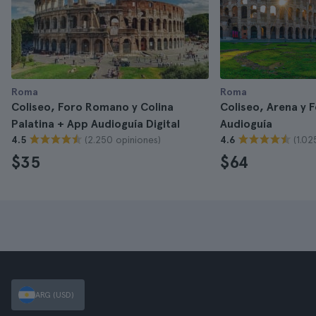
Roma
Roma
Coliseo, Foro Romano y Colina
Coliseo, Arena y
Palatina + App Audioguía Digital
Audioguía
(2.250 opiniones)
(1.02
4.5
4.6
$35
$64
ARG (USD)