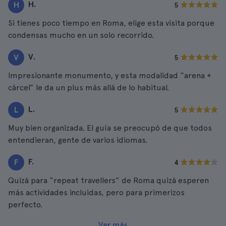
H.
H
5
Si tienes poco tiempo en Roma, elige esta visita porque
condensas mucho en un solo recorrido.
V.
V
5
Impresionante monumento, y esta modalidad “arena +
cárcel” le da un plus más allá de lo habitual.
L.
L
5
Muy bien organizada. El guía se preocupó de que todos
entendieran, gente de varios idiomas.
F.
F
4
Quizá para “repeat travellers” de Roma quizá esperen
más actividades incluidas, pero para primerizos
perfecto.
Ver más