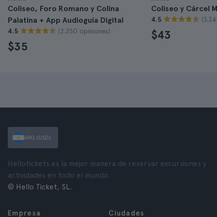
Coliseo, Foro Romano y Colina
Coliseo y Cárcel 
(3.34
Palatina + App Audioguía Digital
4.5
(2.250 opiniones)
4.5
$43
$35
ARG (USD)
Hellotickets es la mejor manera de reservar excursiones y
actividades en todo el mundo.
© Hello Ticket, SL.
Empresa
Ciudades