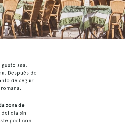
 gusto sea,
erna. Después de
ento de seguir
a romana.
da zona de
 del día sin
este post con