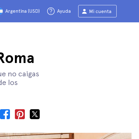
Argentina (USD)
Ayuda
Mi cuenta
 Roma
e no caigas
de los