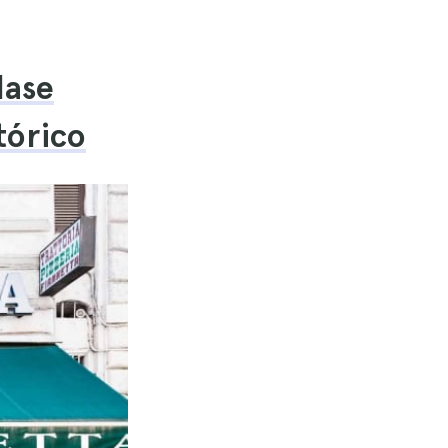
lase
tórico