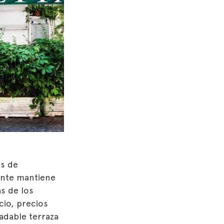
as de
ante mantiene
as de los
io, precios
radable terraza