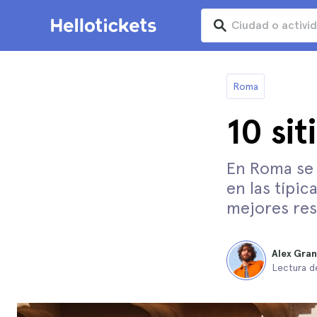
Roma
10 si
En Roma se
en las típic
mejores re
Alex Gra
Lectura d