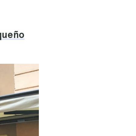
equeño