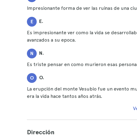
Impresionante forma de ver las ruinas de una ci
E.
E
Es impresionante ver como la vida se desarrolla
avanzados a su epoca.
N.
N
Es triste pensar en como murieron esas personas
O.
O
La erupción del monte Vesubio fue un evento mu
era la vida hace tantos años atrás.
V
Dirección