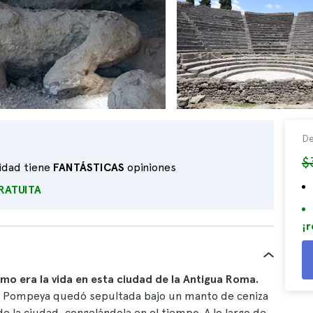
De
$
vidad tiene
FANTÁSTICAS
opiniones
RATUITA
¡r
mo era la vida en esta ciudad de la Antigua Roma.
79, Pompeya quedó sepultada bajo un manto de ceniza
 la ciudad, congelándola en el tiempo. A lo largo de