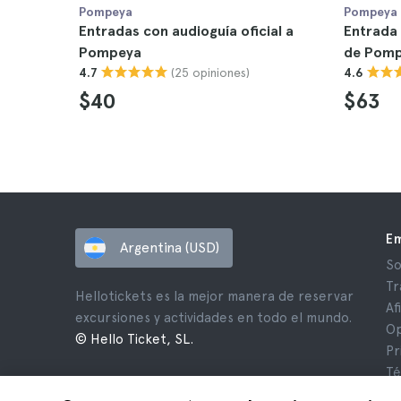
Pompeya
Pompeya
Entradas con audioguía oficial a
Entrada 
Pompeya
de Pom
(25 opiniones)
4.7
4.6
$40
$63
E
Argentina (USD)
So
Tr
Hellotickets es la mejor manera de reservar
Af
excursiones y actividades en todo el mundo.
Op
© Hello Ticket, SL.
Pr
Té
Av