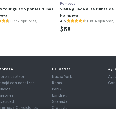
Pompeya
y tour guiado por las ruinas
Visita guiada a las ruinas de
peya
Pompeya
(1.737 opiniones)
(1.804 opiniones)
4.6
$58
mpresa
Ciudades
Ayu
bre nosotros
Nueva York
Ayu
abajá con nosotros
Roma
Con
iliados
París
iniones
Londres
ivacidad
Granada
rminos y Condiciones
Cracovia
iso Legal
Tenerife