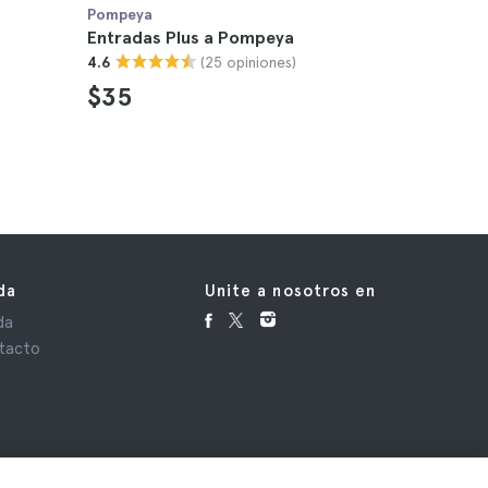
Pompeya
Pompeya
Entradas Plus a Pompeya
Visita gu
(25 opiniones)
4.6
4.9
$35
$114
da
Unite a nosotros en
da
tacto