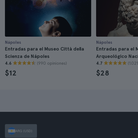
Nápoles
Nápoles
Entradas para el Museo Città della
Entradas para el 
Scienza de Nápoles
Arqueológico Nac
(990 opiniones)
(1.02
4.6
4.7
$12
$28
ARG (USD)