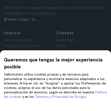
Hellotickets es la mejor manera de reservar excursiones y
actividades en todo el mundo.
© Hello Ticket, SL.
Empresa
Ciudades
Sobre nosotros
Nueva York
Trabajá con nosotros
Roma
Afiliados
París
Opiniones
Londres
Queremos que tengas la mejor experiencia
Privacidad
Granada
posible
Términos y Condiciones
Cracovia
Hellotickets utiliza cookies propias y de terceros para
Aviso Legal
Tenerife
personalizar tu experiencia y mostrarte anuncios adaptados a tus
Cookies
intereses. Al hacer clic en “Aceptar” o ajustar tus Preferencias de
cookies, aceptas el uso de tus datos personales para la
personalización de anuncios, según se describe en nuestra
Política
Ayuda
Unite a nosotros en
de cookies
y en los
Términos y Privacidad de Google
.
Ayuda
Contacto