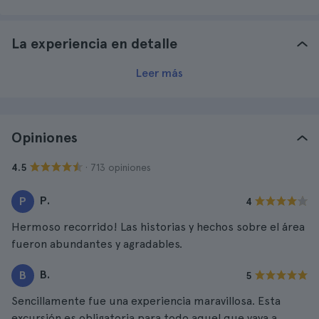
La experiencia en detalle
Leer más
Opiniones
· 713 opiniones
4.5
P.
P
4
Hermoso recorrido! Las historias y hechos sobre el área
fueron abundantes y agradables.
B.
B
5
Sencillamente fue una experiencia maravillosa. Esta
excursión es obligatoria para todo aquel que vaya a