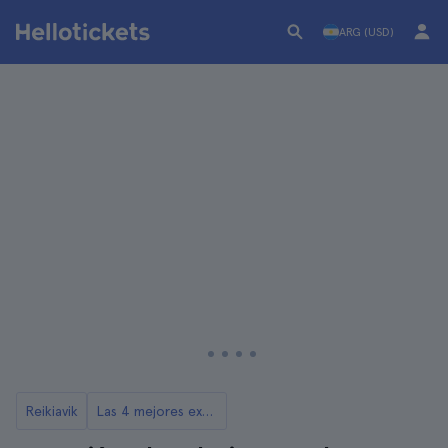
ARG (USD)
Reikiavik
Las 4 mejores excursiones a los glaciares de Islandia