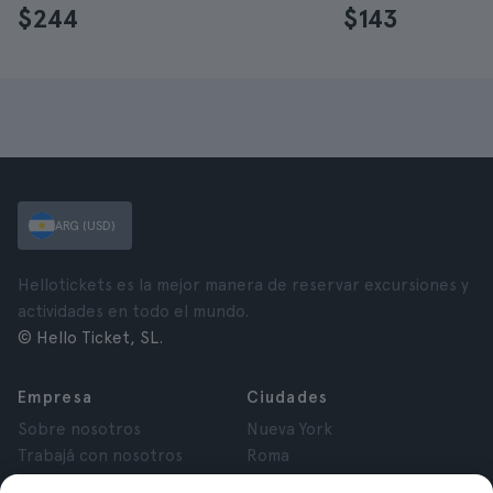
$244
$143
ARG (USD)
Hellotickets es la mejor manera de reservar excursiones y
actividades en todo el mundo.
© Hello Ticket, SL.
Empresa
Ciudades
Sobre nosotros
Nueva York
Trabajá con nosotros
Roma
Afiliados
París