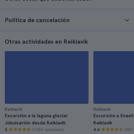
Política de cancelación
Otras actividades en Reikiavik
Reikiavik
Reikiavik
Excursión a la laguna glaciar
Excursión a Snaef
Jökulsárlón desde Reikiavik
Reikiavik
(1.484 opiniones)
(587 
5
4.6